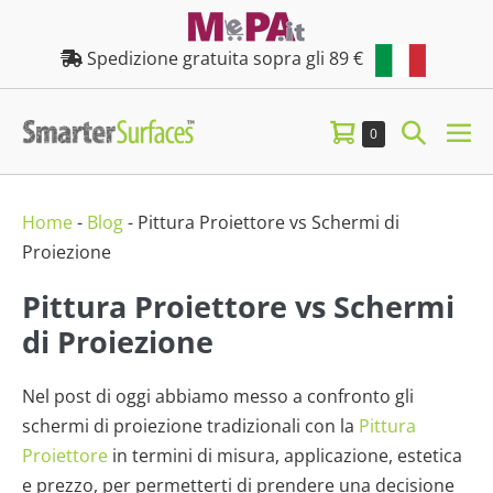
Salta
al
Spedizione gratuita sopra gli 89 €
contenuto
Carrello
Attiva/d
Articoli
0
Att
nel
della
ricerca
me
carrello
spesa
Home
-
Blog
-
Pittura Proiettore vs Schermi di
Proiezione
Pittura Proiettore vs Schermi
di Proiezione
Nel post di oggi abbiamo messo a confronto gli
schermi di proiezione tradizionali con la
Pittura
Proiettore
in termini di misura, applicazione, estetica
e prezzo, per permetterti di prendere una decisione