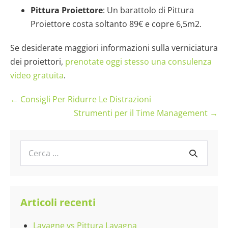
Pittura Proiettore
: Un barattolo di Pittura
Proiettore costa soltanto 89€ e copre 6,5m2.
Se desiderate maggiori informazioni sulla verniciatura
dei proiettori,
prenotate oggi stesso una consulenza
video gratuita
.
Navigazione
← Consigli Per Ridurre Le Distrazioni
articoli
Strumenti per il Time Management →
Cerca
per:
Articoli recenti
Lavagne vs Pittura Lavagna