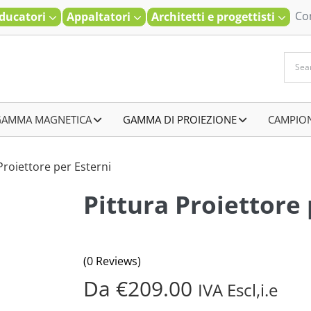
Co
ducatori
Appaltatori
Architetti e progettisti
GAMMA MAGNETICA
–
GAMMA DI PROIEZIONE
–
CAMPIO
Proiettore per Esterni
Pittura Proiettore 
(0 Reviews)
Da
€
209.00
IVA Escl,i.e