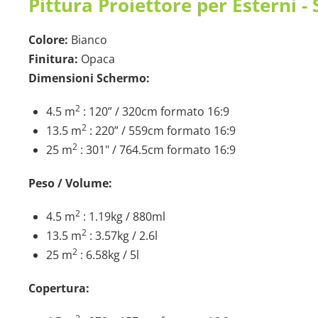
Pittura Proiettore per Esterni -
Colore:
Bianco
Finitura:
Opaca
Dimensioni Schermo:
2
4.5 m
: 120” / 320cm formato 16:9
2
13.5 m
: 220” / 559cm formato 16:9
2
25 m
: 301" / 764.5cm formato 16:9
Peso / Volume:
2
4.5 m
: 1.19kg / 880ml
2
13.5 m
: 3.57kg / 2.6l
2
25 m
: 6.58kg / 5l
Copertura: