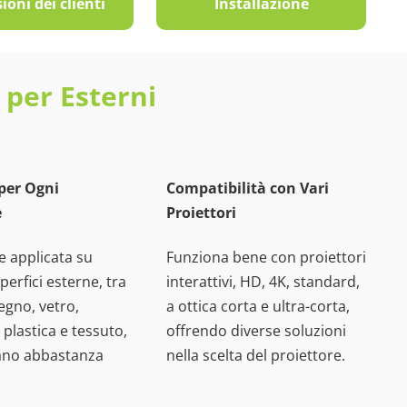
ioni dei clienti
Installazione
 per Esterni
 per Ogni
Compatibilità con Vari
e
Proiettori
e applicata su
Funziona bene con proiettori
perfici esterne, tra
interattivi, HD, 4K, standard,
legno, vetro,
a ottica corta e ultra-corta,
plastica e tessuto,
offrendo diverse soluzioni
ano abbastanza
nella scelta del proiettore.