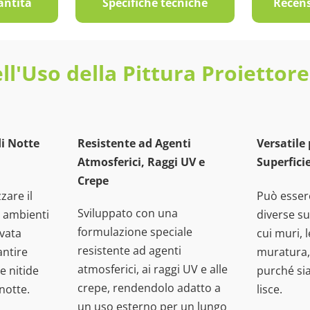
antità
Specifiche tecniche
Recens
ll'Uso della Pittura Proiettore
di Notte
Resistente ad Agenti
Versatile
Atmosferici, Raggi UV e
Superfici
Crepe
zare il
Può esser
Sviluppato con una
in ambienti
diverse su
formulazione speciale
evata
cui muri, 
resistente ad agenti
antire
muratura, 
atmosferici, ai raggi UV e alle
e nitide
purché si
crepe, rendendolo adatto a
 notte.
lisce.
un uso esterno per un lungo