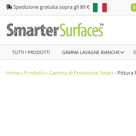
Salta
Spedizione gratuita sopra gli 89 €
E
al
contenuto
TUTTI I PRODOTTI
–
GAMMA LAVAGNE BIANCHE
–
Home
-
Prodotto
-
Gamma di Proiezione Smart
-
Pittura 