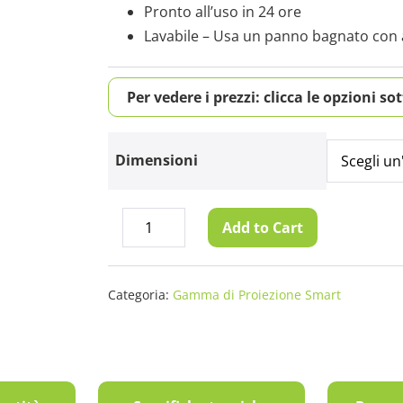
Pronto all’uso in 24 ore
Lavabile – Usa un panno bagnato con 
Per vedere i prezzi: clicca le opzioni so
Dimensioni
Pittura
Add to Cart
Diminuisci
Aumenta
Proiettore
quantità
quantità
per
Esterni
Categoria:
Gamma di Proiezione Smart
quantità