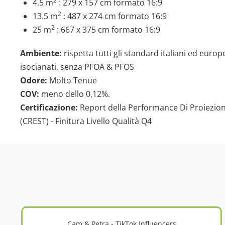
2
4.5 m
: 279 x 157 cm formato 16:9
2
13.5 m
: 487 x 274 cm formato 16:9
2
25 m
: 667 x 375 cm formato 16:9
Ambiente:
rispetta tutti gli standard italiani ed europe
isocianati, senza PFOA & PFOS
Odore:
Molto Tenue
COV:
meno dello 0,12%.
Certificazione:
Report della Performance Di Proiezion
(CREST) - Finitura Livello Qualità Q4
Cam & Petra - TikTok Influencers