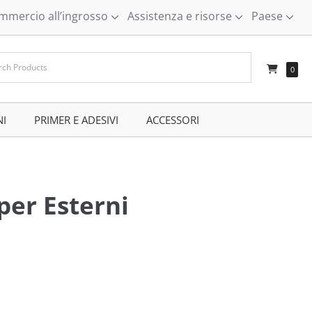
mmercio all’ingrosso
Assistenza e risorse
Paese
–
0
NI
–
PRIMER E ADESIVI
–
ACCESSORI
–
per Esterni