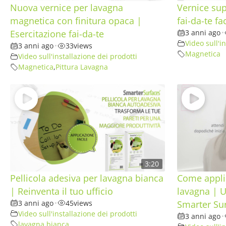
Nuova vernice per lavagna
Vernice sup
magnetica con finitura opaca |
fai-da-te fa
Esercitazione fai-da-te
3 anni ago
•
Video sull'i
3 anni ago
•
33
views
Magnetica
Video sull'installazione dei prodotti
Magnetica
,
Pittura Lavagna
3:20
Pellicola adesiva per lavagna bianca
Come applic
| Reinventa il tuo ufficio
lavagna | 
3 anni ago
•
45
views
Smarter Su
Video sull'installazione dei prodotti
3 anni ago
•
lavagna bianca