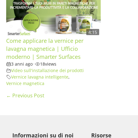
4:15
Come applicare la vernice per
lavagna magnetica | Ufficio
moderno | Smarter Surfaces
3 anni ago
•
18
views
Video sull'installazione dei prodotti
Vernice lavagna intelligente
,
Vernice magnetica
Navigazione
← Previous Post
articoli
Informazioni su di noi
Risorse