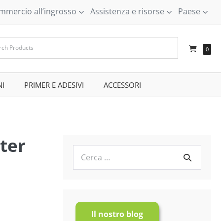
mmercio all’ingrosso
Assistenza e risorse
Paese
–
0
NI
–
PRIMER E ADESIVI
–
ACCESSORI
–
ter
Cerca
per:
Il nostro blog