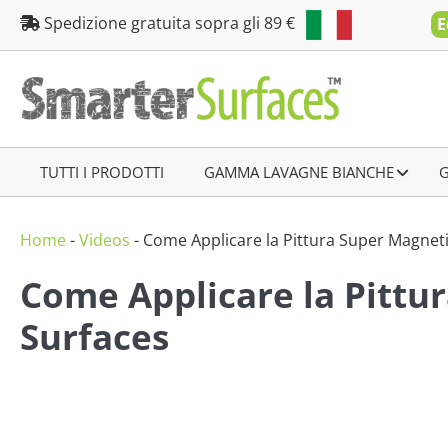
Salta
Spedizione gratuita sopra gli 89 €
E
al
contenuto
TUTTI I PRODOTTI
–
GAMMA LAVAGNE BIANCHE
–
Home
-
Videos
-
Come Applicare la Pittura Super Magnet
Come Applicare la Pittu
Surfaces