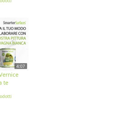
odotti
4:07
 Vernice
a te
odotti