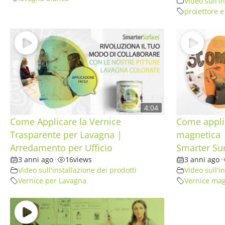
Video sull'i
proiettore 
4:04
Come Applicare la Vernice
Come applic
Trasparente per Lavagna |
magnetica 
Arredamento per Ufficio
Smarter Su
3 anni ago
•
16
views
3 anni ago
•
Video sull'installazione dei prodotti
Video sull'i
Vernice per Lavagna
Vernice mag