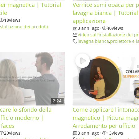
er magnetica | Tutorial
Vernice semi opaca per p
cile
lavagna bianca | Tutorial 
18
views
applicazione
nstallazione dei prodotti
3 anni ago
•
40
views
Video sull'installazione dei pr
lavagna bianca
,
proiettore e 
2:24
are lo sfondo della
Come applicare l’intonac
Ufficio moderno |
magnetico | Pittura magn
rfaces
Arredamento per ufficio
20
views
3 anni ago
•
13
views