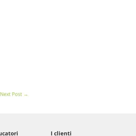
Next Post →
ucatori
I clienti