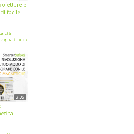
roiettore e
di facile
odotti
lavagna bianca
3:35
o
etica |