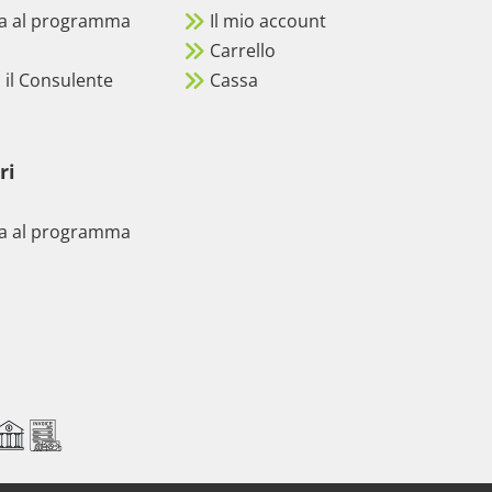
pa al programma
Il mio account
i
Carrello
 il Consulente
Cassa
ri
i
pa al programma