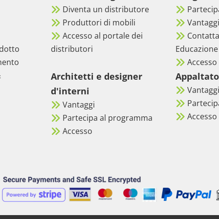
Diventa un distributore
Parteci
Produttori di mobili
Vantagg
Accesso al portale dei
Contatta
dotto
distributori
Educazione
mento
Accesso
&
Architetti e designer
Appaltato
Vantagg
d'interni
Parteci
Vantaggi
Accesso
Partecipa al programma
Accesso