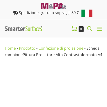
Salta
al
Spedizione gratuita sopra gli 89 €
contenuto
Carrello
Attiva/d
Articoli
0
Att
nel
della
ricerca
me
carrello
spesa
Home
-
Prodotto
-
Confezione di proiezione
-
Scheda
campionePittura Proiettore Alto Contrastoformato A4