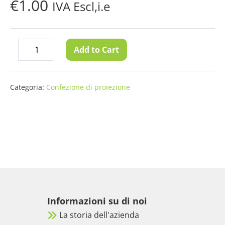
€
1.00
IVA Escl,i.e
Scheda
Add to Cart
Diminuisci
Aumenta
campionePittura
quantità
quantità
Proiettore
Alto
Categoria:
Confezione di proiezione
Contrastoformato
A4
quantità
Informazioni su di noi
La storia dell'azienda