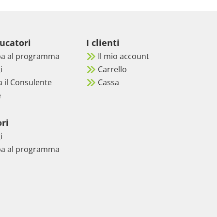
ducatori
I clienti
pa al programma
Il mio account
i
Carrello
a il Consulente
Cassa
e
ri
i
pa al programma