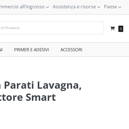
mmercio all’ingrosso
Assistenza e risorse
Paese
–
0
NI
–
PRIMER E ADESIVI
–
ACCESSORI
–
 Parati Lavagna,
ttore Smart