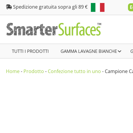
Salta
Spedizione gratuita sopra gli 89 €
E
al
contenuto
TUTTI I PRODOTTI
–
GAMMA LAVAGNE BIANCHE
–
Home
-
Prodotto
-
Confezione tutto in uno
-
Campione Ca