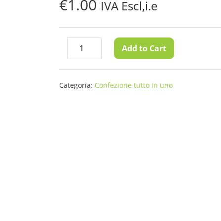
€
1.00
IVA Escl,i.e
Campione
Add to Cart
Diminuisci
Aumenta
Carta
quantità
quantità
da
Parati
Categoria:
Confezione tutto in uno
Lavagna,
Magnetica
&
Proiettore
Smart
quantità